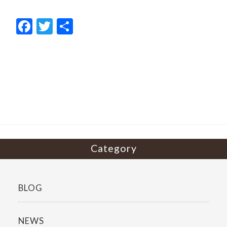
F
T
共
ac
w
有
e
itt
b
er
o
o
k
Category
BLOG
NEWS