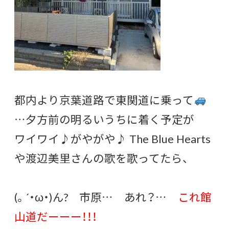
都内より京葉道路で東関道に乗って
…夕方前の明るいうちに着く予定が
ワイワイ♪がやがや♪ The Blue Hearts
や渡辺美里さんの歌を歌ってたら、
(。´・ω・)ん? 市原… あれ？…
これ館
山道だーーー！！！