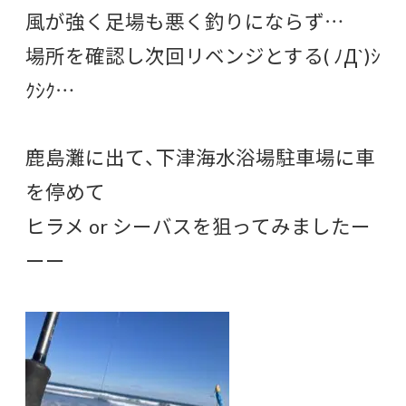
風が強く足場も悪く釣りにならず…
場所を確認し次回リベンジとする( ﾉД`)ｼ
ｸｼｸ…
鹿島灘に出て、下津海水浴場駐車場に車
を停めて
ヒラメ or シーバスを狙ってみましたー
ーー