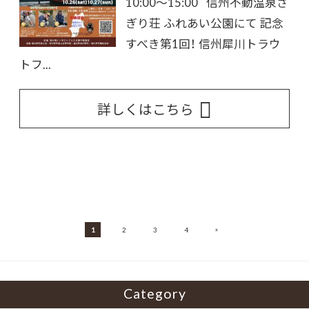
10:00～15:00 信州不動温泉さ
ぎり荘 ふれあい公園にて 記念
すべき第1回！ 信州犀川トラウ
トフ...
詳しくはこちら
»
1
2
3
4
Category