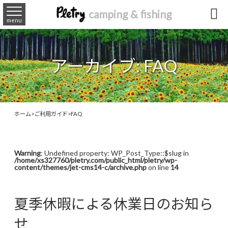

camping & fishing
menu
アーカイブ:
FAQ
ホーム
>
ご利用ガイド
>
FAQ
Warning
: Undefined property: WP_Post_Type::$slug in
/home/xs327760/pletry.com/public_html/pletry/wp-
content/themes/jet-cms14-c/archive.php
on line
14
夏季休暇による休業日のお知ら
せ