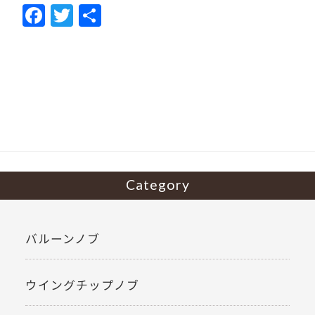
F
T
共
ac
w
有
e
itt
b
er
o
o
k
Category
バルーンノブ
ウイングチップノブ