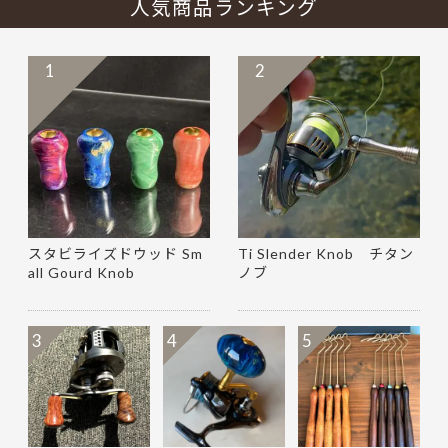
人気商品ランキング
1
2
スタビライズドウッド Sm
Ti Slender Knob チタン
all Gourd Knob
ノブ
3
4
5