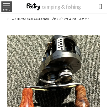

camping & fishing
menu
ホーム
>
ITEMS
>
Small Gourd Knob ブビンガ・クラロウォールナット