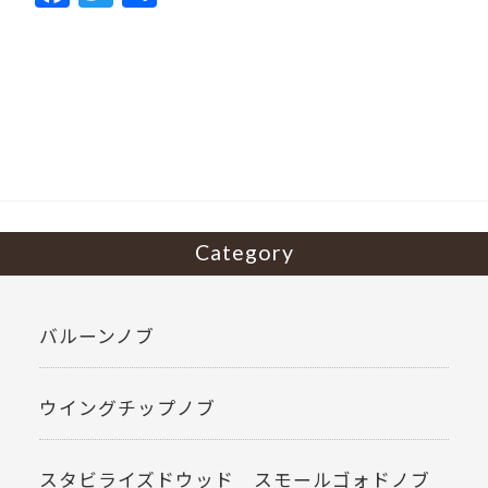
ac
w
有
e
itt
b
er
o
o
k
Category
バルーンノブ
ウイングチップノブ
スタビライズドウッド スモールゴォドノブ