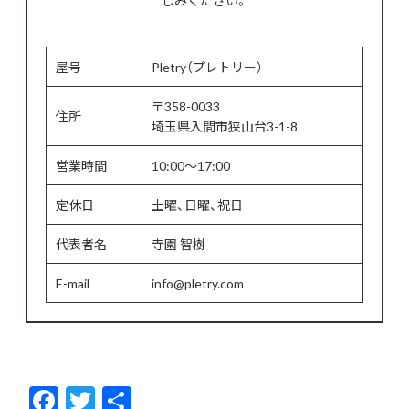
しみください。
屋号
Pletry（プレトリー）
〒358-0033
住所
埼玉県入間市狭山台3-1-8
営業時間
10:00～17:00
定休日
土曜、日曜、祝日
代表者名
寺園 智樹
E-mail
info@pletry.com
F
T
共