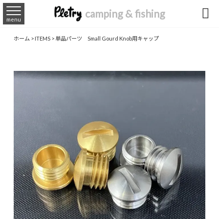

camping & fishing
menu
ホーム
>
ITEMS
>
単品パーツ Small Gourd Knob用キャップ