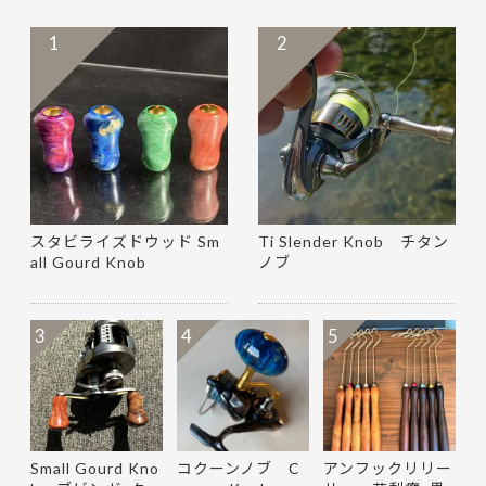
1
2
スタビライズドウッド Sm
Ti Slender Knob チタン
all Gourd Knob
ノブ
3
4
5
Small Gourd Kno
コクーンノブ C
アンフックリリー