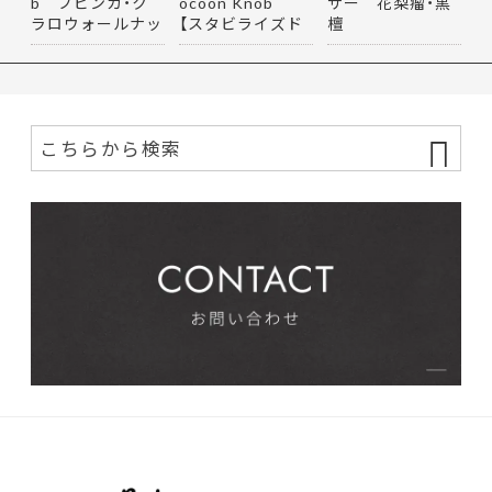
b ブビンガ・ク
ocoon Knob
サー 花梨瘤・黒
ラロウォールナッ
【スタビライズド
檀
ト
ウッド】